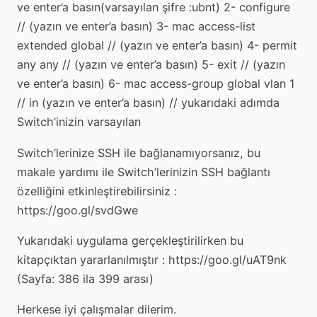
ve enter’a basın(varsayılan şifre :ubnt) 2- configure
// (yazın ve enter’a basın) 3- mac access-list
extended global // (yazın ve enter’a basın) 4- permit
any any // (yazın ve enter’a basın) 5- exit // (yazın
ve enter’a basın) 6- mac access-group global vlan 1
// in (yazın ve enter’a basın) // yukarıdaki adımda
Switch’inizin varsayılan
Switch’lerinize SSH ile bağlanamıyorsanız, bu
makale yardımı ile Switch’lerinizin SSH bağlantı
özelliğini etkinleştirebilirsiniz :
https://goo.gl/svdGwe
Yukarıdaki uygulama gerçekleştirilirken bu
kitapçıktan yararlanılmıştır : https://goo.gl/uAT9nk
(Sayfa: 386 ila 399 arası)
Herkese iyi çalışmalar dilerim.