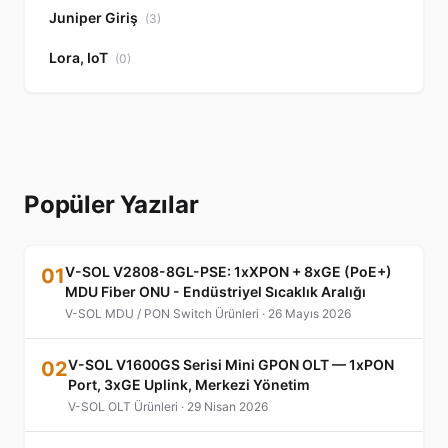
Juniper Giriş
(3)
Lora, IoT
(0)
Popüler Yazılar
V-SOL V2808-8GL-PSE: 1xXPON + 8xGE (PoE+)
01
MDU Fiber ONU - Endüstriyel Sıcaklık Aralığı
V-SOL MDU / PON Switch Ürünleri · 26 Mayıs 2026
V-SOL V1600GS Serisi Mini GPON OLT — 1xPON
02
Port, 3xGE Uplink, Merkezi Yönetim
V-SOL OLT Ürünleri · 29 Nisan 2026