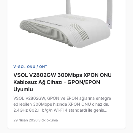
V-SOL ONU / ONT
VSOL V2802GW 300Mbps XPON ONU
Kablosuz Ağ Cihazı - GPON/EPON
Uyumlu
VSOL V2802GW, GPON ve EPON ağlarına entegre
edilebilen 300Mbps hızında XPON ONU cihazıdır.
2.4GHz 802.11b/g/n Wi-Fi 4 standardı ile geniş
kapsama alanı sunan cihaz, kompakt tasarımı ve güçlü
29 Nisan 2026
·
3 dk okuma
güvenlik özellikleriyle ev ve ofis ağlarında kullanım için
ideal çözümdür.