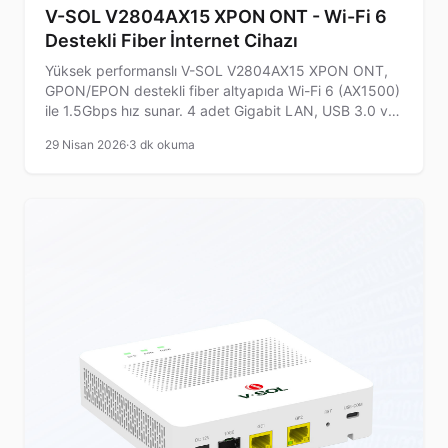
V-SOL V2804AX15 XPON ONT - Wi-Fi 6
Destekli Fiber İnternet Cihazı
Yüksek performanslı V-SOL V2804AX15 XPON ONT,
GPON/EPON destekli fiber altyapıda Wi-Fi 6 (AX1500)
ile 1.5Gbps hız sunar. 4 adet Gigabit LAN, USB 3.0 ve
gelişmiş ağ yönetim özellikleriyle ev kullanıcıları ve
29 Nisan 2026
·
3 dk okuma
KOBİ’ler için ideal.