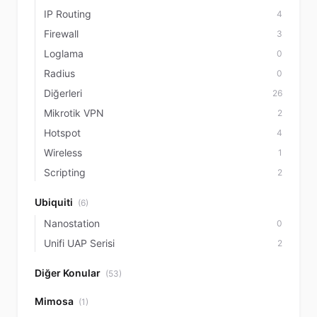
IP Routing
4
Firewall
3
Loglama
0
Radius
0
Diğerleri
26
Mikrotik VPN
2
Hotspot
4
Wireless
1
Scripting
2
Ubiquiti
(6)
Nanostation
0
Unifi UAP Serisi
2
Diğer Konular
(53)
Mimosa
(1)