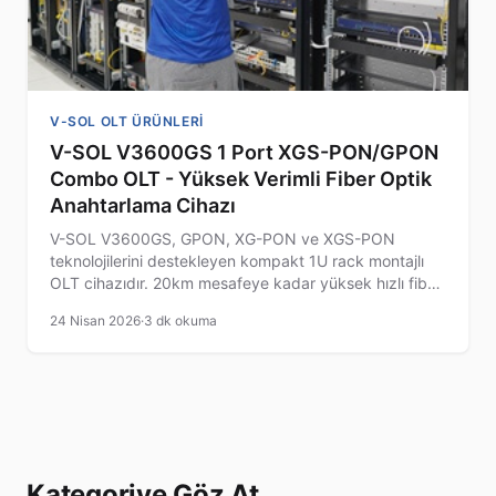
V-SOL OLT ÜRÜNLERI
V-SOL V3600GS 1 Port XGS-PON/GPON
Combo OLT - Yüksek Verimli Fiber Optik
Anahtarlama Cihazı
V-SOL V3600GS, GPON, XG-PON ve XGS-PON
teknolojilerini destekleyen kompakt 1U rack montajlı
OLT cihazıdır. 20km mesafeye kadar yüksek hızlı fiber
optik iletişim sağlar.
24 Nisan 2026
·
3 dk okuma
Kategoriye Göz At