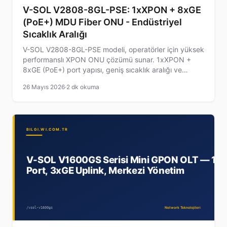
V-SOL V2808-8GL-PSE: 1xXPON + 8xGE
(PoE+) MDU Fiber ONU - Endüstriyel
Sıcaklık Aralığı
V-SOL V2808-8GL-PSE modeli, operatörler için yüksek
performanslı XPON ONU çözümü sunar. 1xXPON +
8xGE (PoE+) port yapısı, geniş sıcaklık aralığı ve
gelişmiş güvenlik özellikleri ile sabit ağ altyapılarında
26 Mayıs 2026
·
2 dk okuma
kullanıma uygundur.