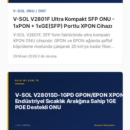
V-SOL ONU / ONT
V-SOL V2801F Ultra Kompakt SFP ONU -
1xPON + 1xGE(SFP) Portlu XPON Cihazı
V-SOL V2801F, SFP form faktöründe ultra kompakt
XPON ONU cihazıdır. GPON ve EPON ağlarda şeffaf
köprüleme modunda çalışarak 20 km'ye kadar fiber
bağlantı sağlar. Plug-and-play özelliğiyle kolay
29 Nisan 2026
·
3 dk okuma
kurulum sunar.