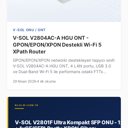
V-SOL ONU / ONT
V-SOL V2804AC-A HGU ONT -
GPON/EPON/XPON Destekli Wi-Fi 5
XPath Router
GPON/EPON/XPON networki destekleyen taşıyıcı sınıfı
V-SOL V2804AC-A HGU ONT, 4 LAN portu, USB 3.0
ve Dual-Band Wi-Fi 5 ile performans odaklı FTTx
uygulamaları için ideal.
29 Nisan 2026
·
4 dk okuma