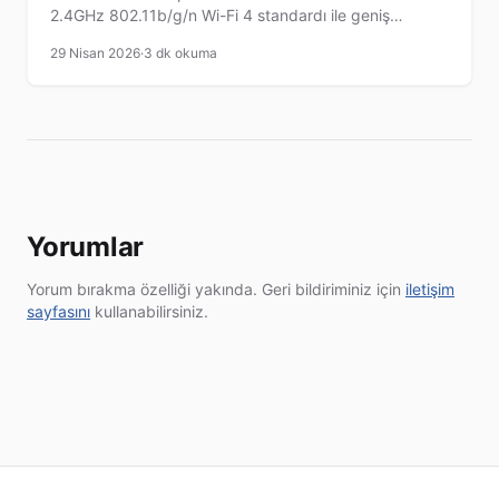
2.4GHz 802.11b/g/n Wi-Fi 4 standardı ile geniş
kapsama alanı sunan cihaz, kompakt tasarımı ve güçlü
29 Nisan 2026
·
3 dk okuma
güvenlik özellikleriyle ev ve ofis ağlarında kullanım için
ideal çözümdür.
Yorumlar
Yorum bırakma özelliği yakında. Geri bildiriminiz için
iletişim
sayfasını
kullanabilirsiniz.