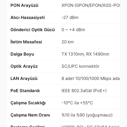
PON Arayüzü
XPON (GPON/EPON/XGS-PON des
Alıcı Hassasiyeti
-27 dBm
Gönderici Optik Gücü
0 ~ +4 dBm
İletim Mesafesi
20 km
Dalga Boyu
TX 1310nm, RX 1490nm
Optik Arayüz
SC/UPC konnektör
LAN Arayüzü
8 adet 10/100/1000 Mbps adaptif
PoE Standardı
IEEE 802.3af/at (PoE+)
Çalışma Sıcaklığı
-10°C ila +55°C
Çalışma Nem Oranı
%10 ila %90 (yoğuşmasız)