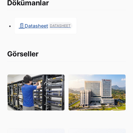
Dökümanlar
📄
Datasheet
DATASHEET
Görseller