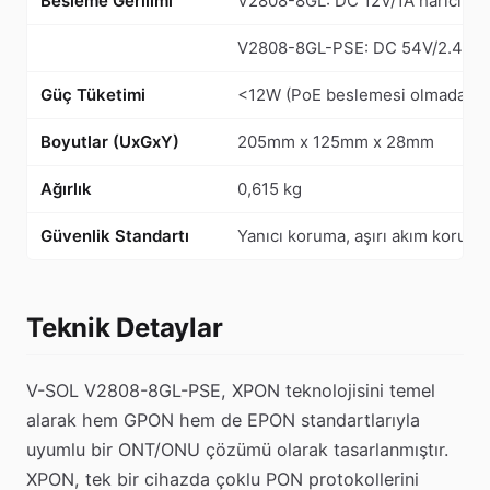
Besleme Gerilimi
V2808-8GL: DC 12V/1A harici ad
V2808-8GL-PSE: DC 54V/2.4A ha
Güç Tüketimi
<12W (PoE beslemesi olmadan), 
Boyutlar (UxGxY)
205mm x 125mm x 28mm
Ağırlık
0,615 kg
Güvenlik Standartı
Yanıcı koruma, aşırı akım koruma
Teknik Detaylar
V-SOL V2808-8GL-PSE, XPON teknolojisini temel
alarak hem GPON hem de EPON standartlarıyla
uyumlu bir ONT/ONU çözümü olarak tasarlanmıştır.
XPON, tek bir cihazda çoklu PON protokollerini