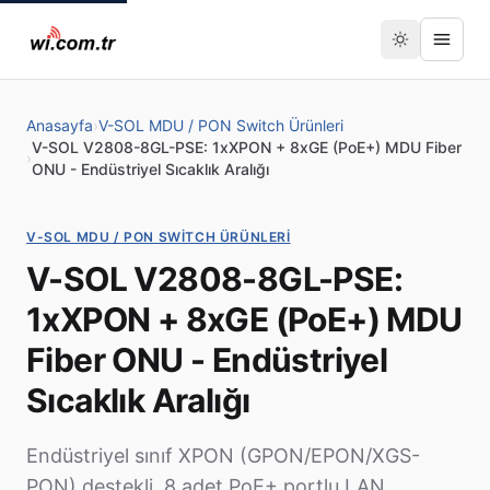
Anasayfa
›
V-SOL MDU / PON Switch Ürünleri
V-SOL V2808-8GL-PSE: 1xXPON + 8xGE (PoE+) MDU Fiber
›
ONU - Endüstriyel Sıcaklık Aralığı
V-SOL MDU / PON SWITCH ÜRÜNLERI
V-SOL V2808-8GL-PSE:
1xXPON + 8xGE (PoE+) MDU
Fiber ONU - Endüstriyel
Sıcaklık Aralığı
Endüstriyel sınıf XPON (GPON/EPON/XGS-
PON) destekli, 8 adet PoE+ portlu LAN