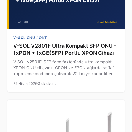
V-SOL ONU / ONT
V-SOL V2801F Ultra Kompakt SFP ONU -
1xPON + 1xGE(SFP) Portlu XPON Cihazı
V-SOL V2801F, SFP form faktöründe ultra kompakt
XPON ONU cihazıdır. GPON ve EPON ağlarda şeffaf
köprüleme modunda çalışarak 20 km'ye kadar fiber
bağlantı sağlar. Plug-and-play özelliğiyle kolay
29 Nisan 2026
·
3 dk okuma
kurulum sunar.