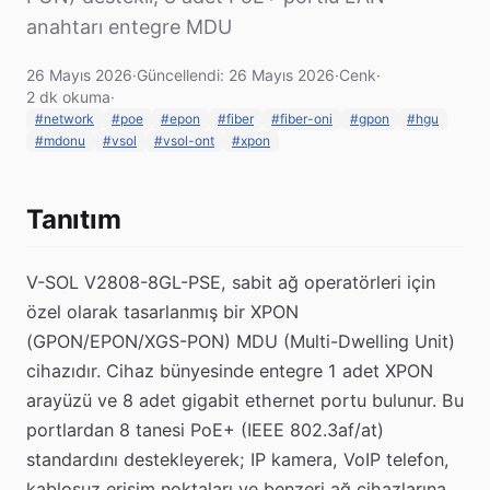
anahtarı entegre MDU
26 Mayıs 2026
·
Güncellendi: 26 Mayıs 2026
·
Cenk
·
2 dk okuma
·
#network
#poe
#epon
#fiber
#fiber-oni
#gpon
#hgu
#mdonu
#vsol
#vsol-ont
#xpon
Tanıtım
V-SOL V2808-8GL-PSE, sabit ağ operatörleri için
özel olarak tasarlanmış bir XPON
(GPON/EPON/XGS-PON) MDU (Multi-Dwelling Unit)
cihazıdır. Cihaz bünyesinde entegre 1 adet XPON
arayüzü ve 8 adet gigabit ethernet portu bulunur. Bu
portlardan 8 tanesi PoE+ (IEEE 802.3af/at)
standardını destekleyerek; IP kamera, VoIP telefon,
kablosuz erişim noktaları ve benzeri ağ cihazlarına