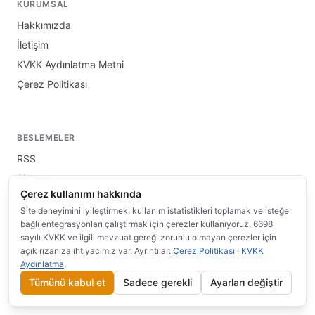
KURUMSAL
Hakkımızda
İletişim
KVKK Aydınlatma Metni
Çerez Politikası
BESLEMELER
RSS
Sitemap
Çerez kullanımı hakkında
llms.txt
Site deneyimini iyileştirmek, kullanım istatistikleri toplamak ve isteğe
bağlı entegrasyonları çalıştırmak için çerezler kullanıyoruz. 6698
sayılı KVKK ve ilgili mevzuat gereği zorunlu olmayan çerezler için
açık rızanıza ihtiyacımız var. Ayrıntılar:
Çerez Politikası
·
KVKK
© 2026 INFRA Teknoloji / Wi.com.tr · Tüm hakları saklıdır.
Aydınlatma
.
Çerez Tercihlerim
·
Bu site
altında yayınlanmaktadır.
bilgi.wi.com.tr
Tümünü kabul et
Sadece gerekli
Ayarları değiştir