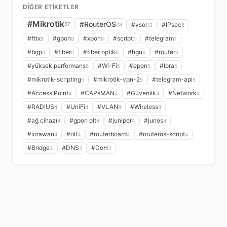
DIĞER ETIKETLER
#Mikrotik
#RouterOS
57
#vsol
#IPsec
28
12
8
#fttx
#gpon
#xpon
#script
#telegram
8
8
8
7
7
#bgp
#fiber
#fiber optik
#hgu
#router
6
6
6
6
6
#yüksek performans
#Wi-Fi
#epon
#lora
6
5
5
5
#mikrotik-scripting
#mikrotik-vpn-2
#telegram-api
5
5
5
#Access Point
#CAPsMAN
#Güvenlik
#Network
4
4
4
4
#RADIUS
#UniFi
#VLAN
#Wireless
4
4
4
4
#ağ cihazı
#gpon olt
#juniper
#junos
4
4
4
4
#lorawan
#olt
#routerboard
#routeros-script
4
4
4
4
#Bridge
#DNS
#DoH
3
3
3