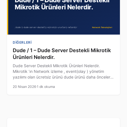
DIĞERLERI
Dude / 1 – Dude Server Destekli Mikrotik
Ürünleri Nelerdir.
Dude Server Destekli Mikrotik Ürünleri Nelerdir.
Mikrotik ‘ın Network izleme , event(olay ) yönetim
yazılımı olan ücretsiz ürünü dude ürünü daha önceleri
windows tabanlı sunucular için Dude Server/ Dude
20 Nisan 2026
·
1 dk okuma
Client olarak servis edilmekteydi