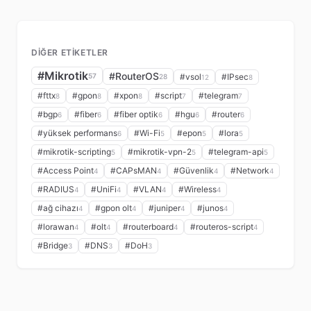
DIĞER ETIKETLER
#Mikrotik
#RouterOS
57
#vsol
#IPsec
28
12
8
#fttx
#gpon
#xpon
#script
#telegram
8
8
8
7
7
#bgp
#fiber
#fiber optik
#hgu
#router
6
6
6
6
6
#yüksek performans
#Wi-Fi
#epon
#lora
6
5
5
5
#mikrotik-scripting
#mikrotik-vpn-2
#telegram-api
5
5
5
#Access Point
#CAPsMAN
#Güvenlik
#Network
4
4
4
4
#RADIUS
#UniFi
#VLAN
#Wireless
4
4
4
4
#ağ cihazı
#gpon olt
#juniper
#junos
4
4
4
4
#lorawan
#olt
#routerboard
#routeros-script
4
4
4
4
#Bridge
#DNS
#DoH
3
3
3