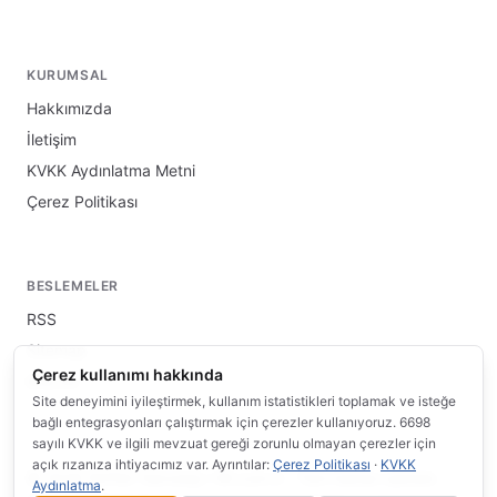
KURUMSAL
Hakkımızda
İletişim
KVKK Aydınlatma Metni
Çerez Politikası
BESLEMELER
RSS
Sitemap
Çerez kullanımı hakkında
llms.txt
Site deneyimini iyileştirmek, kullanım istatistikleri toplamak ve isteğe
bağlı entegrasyonları çalıştırmak için çerezler kullanıyoruz. 6698
sayılı KVKK ve ilgili mevzuat gereği zorunlu olmayan çerezler için
açık rızanıza ihtiyacımız var. Ayrıntılar:
Çerez Politikası
·
KVKK
© 2026 INFRA Teknoloji / Wi.com.tr · Tüm hakları saklıdır.
Aydınlatma
.