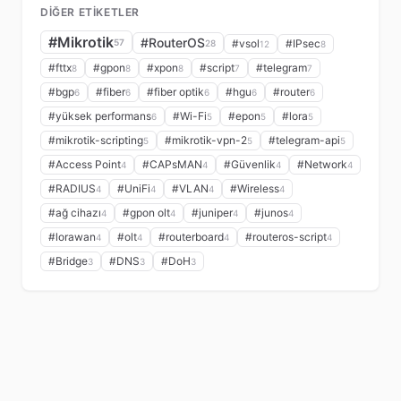
DIĞER ETIKETLER
#Mikrotik
#RouterOS
57
#vsol
#IPsec
28
12
8
#fttx
#gpon
#xpon
#script
#telegram
8
8
8
7
7
#bgp
#fiber
#fiber optik
#hgu
#router
6
6
6
6
6
#yüksek performans
#Wi-Fi
#epon
#lora
6
5
5
5
#mikrotik-scripting
#mikrotik-vpn-2
#telegram-api
5
5
5
#Access Point
#CAPsMAN
#Güvenlik
#Network
4
4
4
4
#RADIUS
#UniFi
#VLAN
#Wireless
4
4
4
4
#ağ cihazı
#gpon olt
#juniper
#junos
4
4
4
4
#lorawan
#olt
#routerboard
#routeros-script
4
4
4
4
#Bridge
#DNS
#DoH
3
3
3