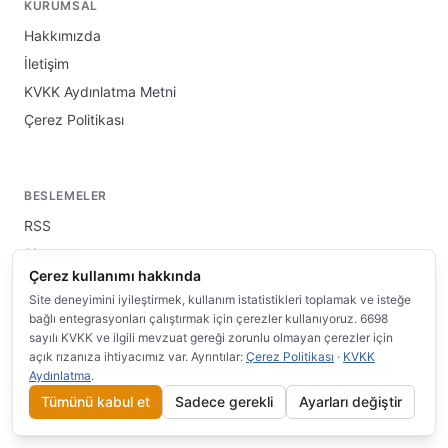
KURUMSAL
Hakkımızda
İletişim
KVKK Aydınlatma Metni
Çerez Politikası
BESLEMELER
RSS
Sitemap
Çerez kullanımı hakkında
llms.txt
Site deneyimini iyileştirmek, kullanım istatistikleri toplamak ve isteğe
bağlı entegrasyonları çalıştırmak için çerezler kullanıyoruz. 6698
sayılı KVKK ve ilgili mevzuat gereği zorunlu olmayan çerezler için
açık rızanıza ihtiyacımız var. Ayrıntılar:
Çerez Politikası
·
KVKK
© 2026 INFRA Teknoloji / Wi.com.tr · Tüm hakları saklıdır.
Aydınlatma
.
Çerez Tercihlerim
·
Bu site
altında yayınlanmaktadır.
bilgi.wi.com.tr
Tümünü kabul et
Sadece gerekli
Ayarları değiştir