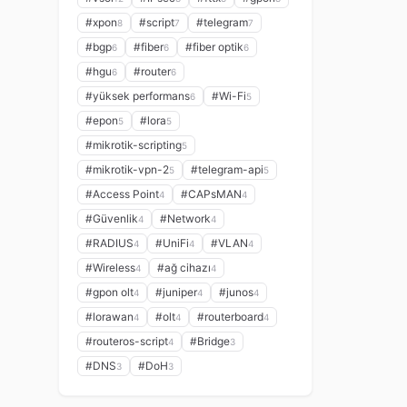
#xpon
#script
#telegram
8
7
7
#bgp
#fiber
#fiber optik
6
6
6
#hgu
#router
6
6
#yüksek performans
#Wi-Fi
6
5
#epon
#lora
5
5
#mikrotik-scripting
5
#mikrotik-vpn-2
#telegram-api
5
5
#Access Point
#CAPsMAN
4
4
#Güvenlik
#Network
4
4
#RADIUS
#UniFi
#VLAN
4
4
4
#Wireless
#ağ cihazı
4
4
#gpon olt
#juniper
#junos
4
4
4
#lorawan
#olt
#routerboard
4
4
4
#routeros-script
#Bridge
4
3
#DNS
#DoH
3
3