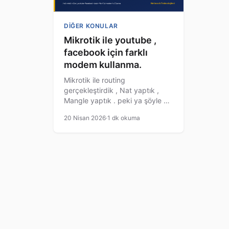
DIĞER KONULAR
Mikrotik ile youtube ,
facebook için farklı
modem kullanma.
Mikrotik ile routing
gerçekleştirdik , Nat yaptık ,
Mangle yaptık . peki ya şöyle bir
ihtiyacımız olsa nasıl çözüm
20 Nisan 2026
·
1 dk okuma
oluşturabiliriz. ; bu konuda
birazdaha derin mikrotik
senaryosu yapalım. Senaryo Şu
şekilde. 1 tane Mikrotik
ürünümüz var Örneğin
RB2011UiAS yada RB1100AHx2
Olsun. 1 adet metro ethernet 20
Mbit , 5 adet Adsl Internet ( 5 x
[…]