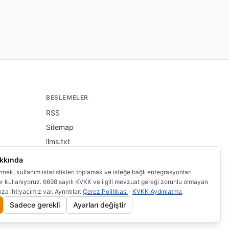
BESLEMELER
RSS
Sitemap
llms.txt
akkında
irmek, kullanım istatistikleri toplamak ve isteğe bağlı entegrasyonları
er kullanıyoruz. 6698 sayılı KVKK ve ilgili mevzuat gereği zorunlu olmayan
ıza ihtiyacımız var. Ayrıntılar:
Çerez Politikası
·
KVKK Aydınlatma
.
rcihlerim
·
Bu site
altında yayınlanmaktadır.
bilgi.wi.com.tr
Sadece gerekli
Ayarları değiştir