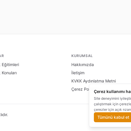
AR
KURUMSAL
 Eğitimleri
Hakkımızda
k Konuları
İletişim
KVKK Aydınlatma Metni
Çerez Politikası
Çerez kullanımı h
Site deneyimini iyileşt
çalıştırmak için çerezl
çerezler için açık rızan
ıdır.
Çerez Te
Tümünü kabul et