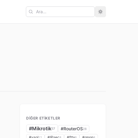
Ara
DIĞER ETIKETLER
#Mikrotik
#RouterOS
57
28
#vsol
#IPsec
#fttx
#gpon
12
8
8
8