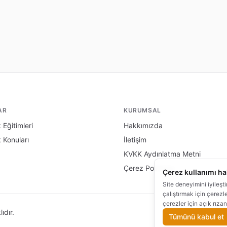
AR
KURUMSAL
 Eğitimleri
Hakkımızda
k Konuları
İletişim
KVKK Aydınlatma Metni
Çerez Politikası
Çerez kullanımı h
Site deneyimini iyileşt
çalıştırmak için çerezl
çerezler için açık rızan
ıdır.
Çerez Te
Tümünü kabul et