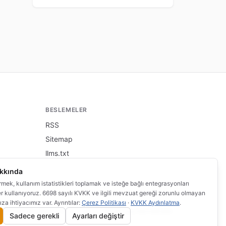
BESLEMELER
RSS
Sitemap
llms.txt
akkında
irmek, kullanım istatistikleri toplamak ve isteğe bağlı entegrasyonları
er kullanıyoruz. 6698 sayılı KVKK ve ilgili mevzuat gereği zorunlu olmayan
ıza ihtiyacımız var. Ayrıntılar:
Çerez Politikası
·
KVKK Aydınlatma
.
rcihlerim
·
Bu site
altında yayınlanmaktadır.
bilgi.wi.com.tr
Sadece gerekli
Ayarları değiştir