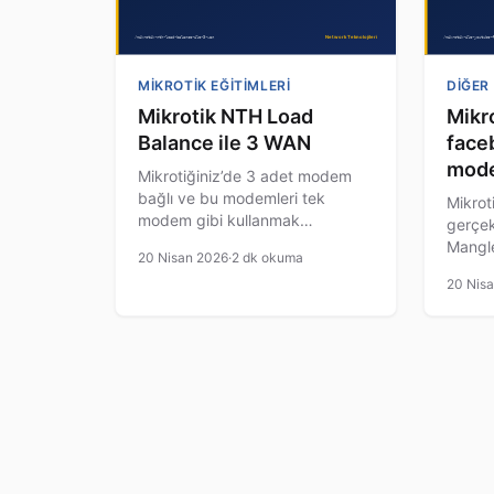
MIKROTIK EĞITIMLERI
DIĞER
Mikrotik NTH Load
Mikro
Balance ile 3 WAN
faceb
mode
Mikrotiğiniz’de 3 adet modem
bağlı ve bu modemleri tek
Mikroti
modem gibi kullanmak
gerçek
ağınızdaki kullanıcılara eşit
Mangle
20 Nisan 2026
·
2 dk okuma
kullanıcılara dağıtmak
ihtiya
20 Nis
istiyorsunuz. bu aşamada
oluştur
modemlere sırası ile Modem1 : IP
birazd
: 192.168.1.1 Subnet :
senary
255.255.255.252 Modem2 : IP :
şekild
192.168.2.1 Subnet
ürünü
:255.255.255.252 Modem3 : IP :
RB201
192.168.3.1 Subnet :
Olsun.
255.255.255.252
Mbit ,
[…]