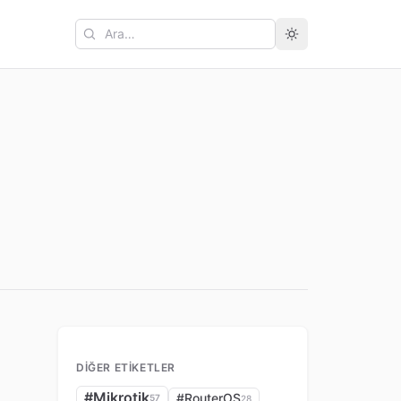
Ara
DIĞER ETIKETLER
#Mikrotik
#RouterOS
57
28