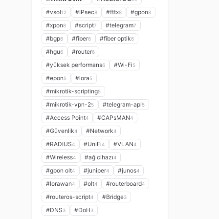
#vsol
#IPsec
#fttx
#gpon
12
8
8
8
#xpon
#script
#telegram
8
7
7
#bgp
#fiber
#fiber optik
6
6
6
#hgu
#router
6
6
#yüksek performans
#Wi-Fi
6
5
#epon
#lora
5
5
#mikrotik-scripting
5
#mikrotik-vpn-2
#telegram-api
5
5
#Access Point
#CAPsMAN
4
4
#Güvenlik
#Network
4
4
#RADIUS
#UniFi
#VLAN
4
4
4
#Wireless
#ağ cihazı
4
4
#gpon olt
#juniper
#junos
4
4
4
#lorawan
#olt
#routerboard
4
4
4
#routeros-script
#Bridge
4
3
#DNS
#DoH
3
3