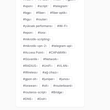
#xpon
#script
#telegram
8
7
7
#bgp
#fiber
#fiber optik
6
6
6
#hgu
#router
6
6
#yüksek performans
#Wi-Fi
6
5
#epon
#lora
5
5
#mikrotik-scripting
5
#mikrotik-vpn-2
#telegram-api
5
5
#Access Point
#CAPsMAN
4
4
#Güvenlik
#Network
4
4
#RADIUS
#UniFi
#VLAN
4
4
4
#Wireless
#ağ cihazı
4
4
#gpon olt
#juniper
#junos
4
4
4
#lorawan
#olt
#routerboard
4
4
4
#routeros-script
#Bridge
4
3
#DNS
#DoH
3
3