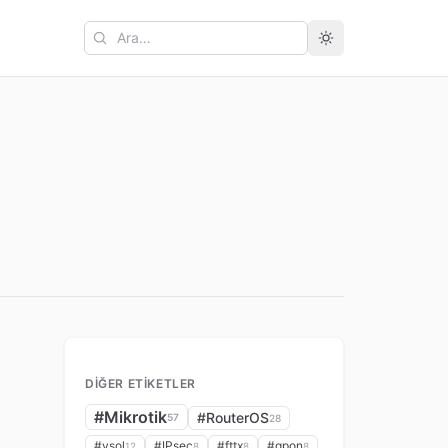
Ara
DIĞER ETIKETLER
#Mikrotik
#RouterOS
57
28
#vsol
#IPsec
#fttx
#gpon
12
8
8
8