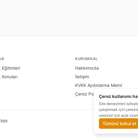
AR
KURUMSAL
 Eğitimleri
Hakkımızda
k Konuları
İletişim
KVKK Aydınlatma Metni
Çerez Politikası
Çerez kullanımı h
Site deneyimini iyileşt
çalıştırmak için çerezl
çerezler için açık rızan
ıdır.
Çerez Te
Tümünü kabul et