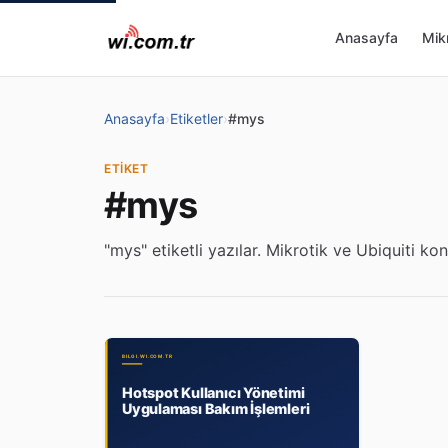
Anasayfa
Mikr
Anasayfa
›
Etiketler
›
#mys
ETIKET
#mys
"mys" etiketli yazılar. Mikrotik ve Ubiquiti konu