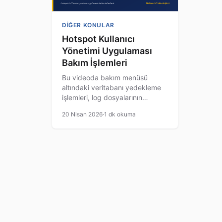
DIĞER KONULAR
Hotspot Kullanıcı
Yönetimi Uygulaması
Bakım İşlemleri
Bu videoda bakım menüsü
altındaki veritabanı yedekleme
işlemleri, log dosyalarının
incelenmesi, geçmiş verilen
20 Nisan 2026
·
1 dk okuma
temizlenmesi gibi özellikler
anlatılmaktadır.