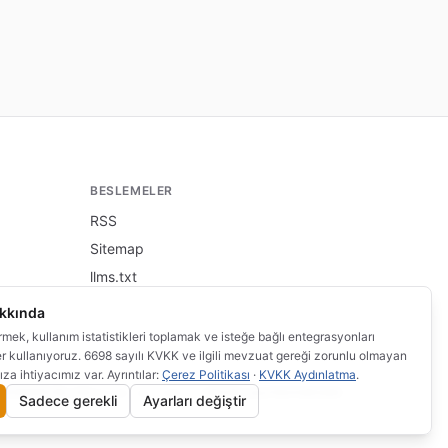
BESLEMELER
RSS
Sitemap
llms.txt
akkında
irmek, kullanım istatistikleri toplamak ve isteğe bağlı entegrasyonları
er kullanıyoruz. 6698 sayılı KVKK ve ilgili mevzuat gereği zorunlu olmayan
ıza ihtiyacımız var. Ayrıntılar:
Çerez Politikası
·
KVKK Aydınlatma
.
rcihlerim
·
Bu site
altında yayınlanmaktadır.
bilgi.wi.com.tr
Sadece gerekli
Ayarları değiştir