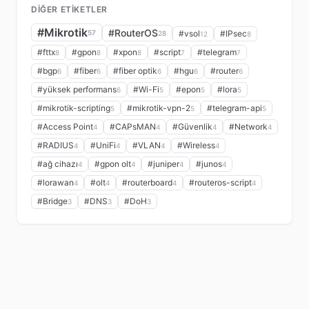
DIĞER ETIKETLER
#Mikrotik
#RouterOS
57
#vsol
#IPsec
28
12
8
#fttx
#gpon
#xpon
#script
#telegram
8
8
8
7
7
#bgp
#fiber
#fiber optik
#hgu
#router
6
6
6
6
6
#yüksek performans
#Wi-Fi
#epon
#lora
6
5
5
5
#mikrotik-scripting
#mikrotik-vpn-2
#telegram-api
5
5
5
#Access Point
#CAPsMAN
#Güvenlik
#Network
4
4
4
4
#RADIUS
#UniFi
#VLAN
#Wireless
4
4
4
4
#ağ cihazı
#gpon olt
#juniper
#junos
4
4
4
4
#lorawan
#olt
#routerboard
#routeros-script
4
4
4
4
#Bridge
#DNS
#DoH
3
3
3