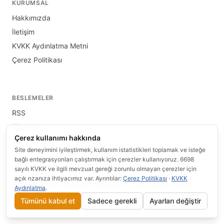
KURUMSAL
Hakkımızda
İletişim
KVKK Aydınlatma Metni
Çerez Politikası
BESLEMELER
RSS
Sitemap
Çerez kullanımı hakkında
llms.txt
Site deneyimini iyileştirmek, kullanım istatistikleri toplamak ve isteğe
bağlı entegrasyonları çalıştırmak için çerezler kullanıyoruz. 6698
sayılı KVKK ve ilgili mevzuat gereği zorunlu olmayan çerezler için
açık rızanıza ihtiyacımız var. Ayrıntılar:
Çerez Politikası
·
KVKK
© 2026 INFRA Teknoloji / Wi.com.tr · Tüm hakları saklıdır.
Aydınlatma
.
Çerez Tercihlerim
·
Bu site
altında yayınlanmaktadır.
bilgi.wi.com.tr
Tümünü kabul et
Sadece gerekli
Ayarları değiştir