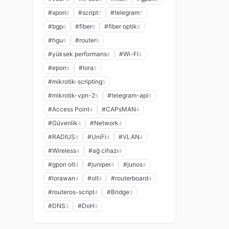
#xpon
#script
#telegram
8
7
7
#bgp
#fiber
#fiber optik
6
6
6
#hgu
#router
6
6
#yüksek performans
#Wi-Fi
6
5
#epon
#lora
5
5
#mikrotik-scripting
5
#mikrotik-vpn-2
#telegram-api
5
5
#Access Point
#CAPsMAN
4
4
#Güvenlik
#Network
4
4
#RADIUS
#UniFi
#VLAN
4
4
4
#Wireless
#ağ cihazı
4
4
#gpon olt
#juniper
#junos
4
4
4
#lorawan
#olt
#routerboard
4
4
4
#routeros-script
#Bridge
4
3
#DNS
#DoH
3
3