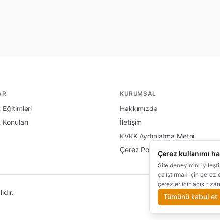
AR
KURUMSAL
 Eğitimleri
Hakkımızda
k Konuları
İletişim
KVKK Aydınlatma Metni
Çerez Politikası
Çerez kullanımı h
Site deneyimini iyileşt
çalıştırmak için çerezl
çerezler için açık rızan
ıdır.
Çerez Te
Tümünü kabul et