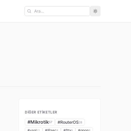
Ara
DIĞER ETIKETLER
#Mikrotik
#RouterOS
57
28
#vsol
#IPsec
#fttx
#gpon
12
8
8
8