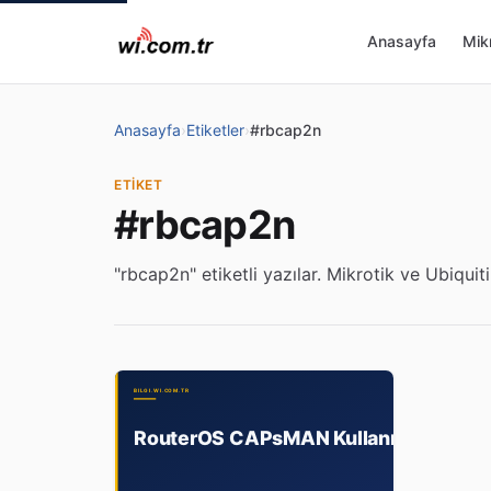
Anasayfa
Mikr
Anasayfa
›
Etiketler
›
#rbcap2n
ETIKET
#rbcap2n
"rbcap2n" etiketli yazılar. Mikrotik ve Ubiquiti 