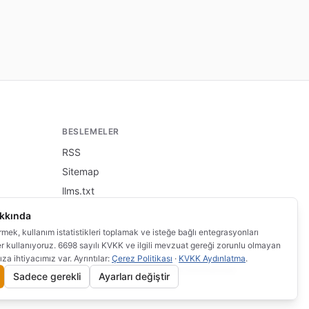
BESLEMELER
RSS
Sitemap
llms.txt
akkında
irmek, kullanım istatistikleri toplamak ve isteğe bağlı entegrasyonları
er kullanıyoruz. 6698 sayılı KVKK ve ilgili mevzuat gereği zorunlu olmayan
ıza ihtiyacımız var. Ayrıntılar:
Çerez Politikası
·
KVKK Aydınlatma
.
rcihlerim
·
Bu site
altında yayınlanmaktadır.
bilgi.wi.com.tr
Sadece gerekli
Ayarları değiştir