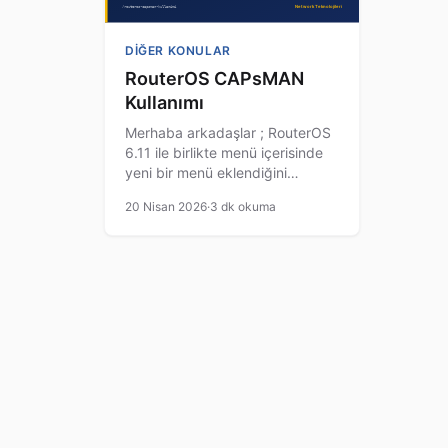
DIĞER KONULAR
RouterOS CAPsMAN
Kullanımı
Merhaba arkadaşlar ; RouterOS
6.11 ile birlikte menü içerisinde
yeni bir menü eklendiğini
görmüşsünüzdür. dikkatinizi
20 Nisan 2026
·
3 dk okuma
çekmiştir. CAPsMAN Caps man
‘ın temel amacı Access Point’leri
tek merkezden yönetmek ve
Antenler arası geçiş’deki geçiş
sürecini arttırmak . ve en az
kayıp ile kullanıcıların saha
içerisinde geçişini sağlamak.