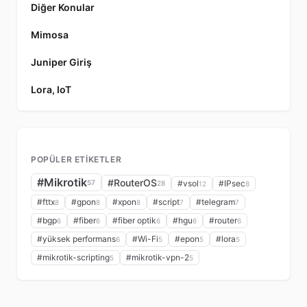
Diğer Konular
Mimosa
Juniper Giriş
Lora, IoT
POPÜLER ETIKETLER
#Mikrotik
#RouterOS
57
#vsol
#IPsec
28
12
8
#fttx
#gpon
#xpon
#script
#telegram
8
8
8
7
7
#bgp
#fiber
#fiber optik
#hgu
#router
6
6
6
6
6
#yüksek performans
#Wi-Fi
#epon
#lora
6
5
5
5
#mikrotik-scripting
#mikrotik-vpn-2
5
5