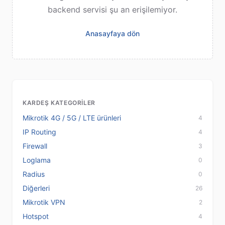
backend servisi şu an erişilemiyor.
Anasayfaya dön
KARDEŞ KATEGORILER
Mikrotik 4G / 5G / LTE ürünleri
4
IP Routing
4
Firewall
3
Loglama
0
Radius
0
Diğerleri
26
Mikrotik VPN
2
Hotspot
4