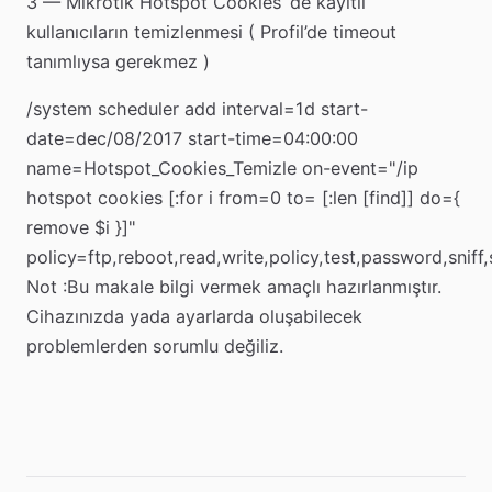
3 — Mikrotik Hotspot Cookies ‘de kayıtlı
kullanıcıların temizlenmesi ( Profil’de timeout
tanımlıysa gerekmez )
/system scheduler add interval=1d start-
date=dec/08/2017 start-time=04:00:00
name=Hotspot_Cookies_Temizle on-event="/ip
hotspot cookies [:for i from=0 to= [:len [find]] do={
remove $i }]"
policy=ftp,reboot,read,write,policy,test,password,sniff
Not :Bu makale bilgi vermek amaçlı hazırlanmıştır.
Cihazınızda yada ayarlarda oluşabilecek
problemlerden sorumlu değiliz.