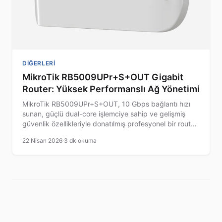
DIĞERLERI
MikroTik RB5009UPr+S+OUT Gigabit
Router: Yüksek Performanslı Ağ Yönetimi
MikroTik RB5009UPr+S+OUT, 10 Gbps bağlantı hızı
sunan, güçlü dual-core işlemciye sahip ve gelişmiş
güvenlik özellikleriyle donatılmış profesyonel bir router
modelidir.
22 Nisan 2026
·
3 dk okuma