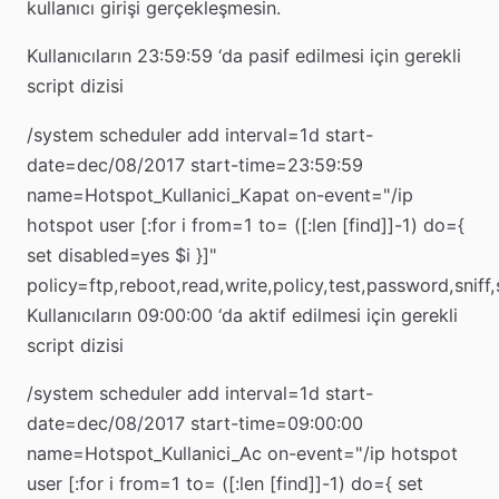
kullanıcı girişi gerçekleşmesin.
Kullanıcıların 23:59:59 ‘da pasif edilmesi için gerekli
script dizisi
/system scheduler add interval=1d start-
date=dec/08/2017 start-time=23:59:59
name=Hotspot_Kullanici_Kapat on-event="/ip
hotspot user [:for i from=1 to= ([:len [find]]-1) do={
set disabled=yes $i }]"
policy=ftp,reboot,read,write,policy,test,password,sniff
Kullanıcıların 09:00:00 ‘da aktif edilmesi için gerekli
script dizisi
/system scheduler add interval=1d start-
date=dec/08/2017 start-time=09:00:00
name=Hotspot_Kullanici_Ac on-event="/ip hotspot
user [:for i from=1 to= ([:len [find]]-1) do={ set