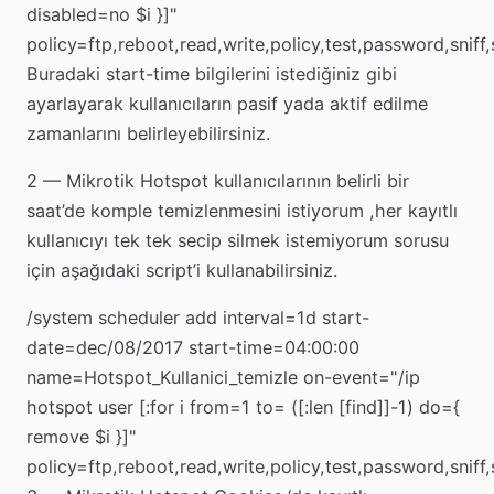
disabled=no $i }]"
policy=ftp,reboot,read,write,policy,test,password,sniff
Buradaki start-time bilgilerini istediğiniz gibi
ayarlayarak kullanıcıların pasif yada aktif edilme
zamanlarını belirleyebilirsiniz.
2 — Mikrotik Hotspot kullanıcılarının belirli bir
saat’de komple temizlenmesini istiyorum ,her kayıtlı
kullanıcıyı tek tek secip silmek istemiyorum sorusu
için aşağıdaki script’i kullanabilirsiniz.
/system scheduler add interval=1d start-
date=dec/08/2017 start-time=04:00:00
name=Hotspot_Kullanici_temizle on-event="/ip
hotspot user [:for i from=1 to= ([:len [find]]-1) do={
remove $i }]"
policy=ftp,reboot,read,write,policy,test,password,sniff