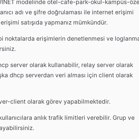
WINET modelinde otel-cafe-park-okul-kampüs-öze
ıcı adı ve şifre doğrulaması ile internet erişimi
net erişimi satışıda yapmanız mümkündür.
ibi noktalarda erişimlerin denetlenmesi ve loglanm
rsiniz.
cp server olarak kullanabilir, relay server olarak
şka dhcp serverdan veri alması için client olarak
ver-client olarak görev yapabilmektedir.
lanıcılara anlık trafik limitleri verebilir. Grup ve
yabilirsiniz.