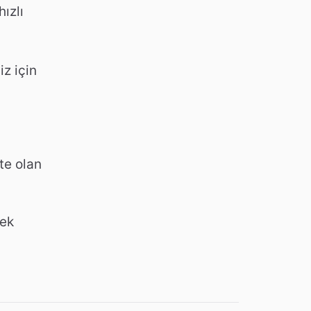
hızlı
z için
te olan
rek