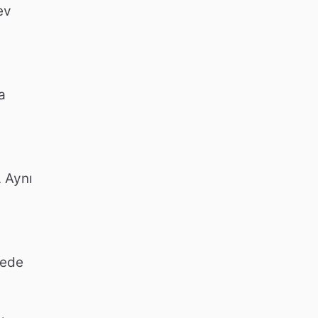
ev
a
. Aynı
fede