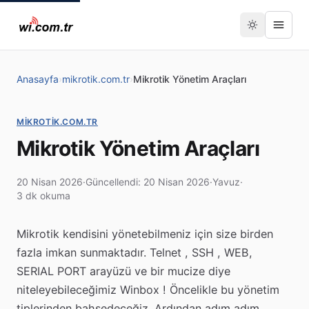
Anasayfa
›
mikrotik.com.tr
›
Mikrotik Yönetim Araçları
MIKROTIK.COM.TR
Mikrotik Yönetim Araçları
20 Nisan 2026
·
Güncellendi: 20 Nisan 2026
·
Yavuz
·
3 dk okuma
Mikrotik kendisini yönetebilmeniz için size birden
fazla imkan sunmaktadır. Telnet , SSH , WEB,
SERIAL PORT arayüzü ve bir mucize diye
niteleyebileceğimiz Winbox ! Öncelikle bu yönetim
tiplerinden bahsedeceğiz. Ardından adım adım