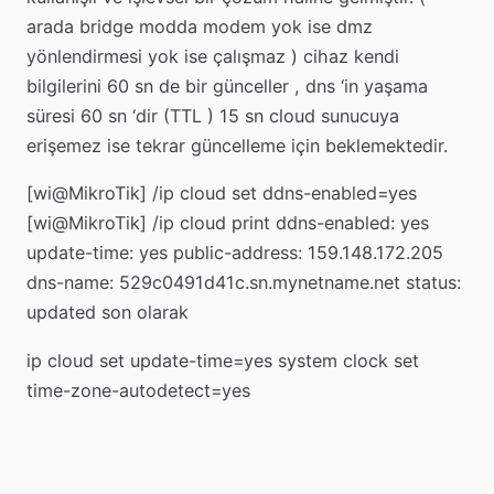
arada bridge modda modem yok ise dmz
yönlendirmesi yok ise çalışmaz ) cihaz kendi
bilgilerini 60 sn de bir günceller , dns ‘in yaşama
süresi 60 sn ‘dir (TTL ) 15 sn cloud sunucuya
erişemez ise tekrar güncelleme için beklemektedir.
[wi@MikroTik] /ip cloud set ddns-enabled=yes
[wi@MikroTik] /ip cloud print ddns-enabled: yes
update-time: yes public-address: 159.148.172.205
dns-name: 529c0491d41c.sn.mynetname.net status:
updated son olarak
ip cloud set update-time=yes system clock set
time-zone-autodetect=yes