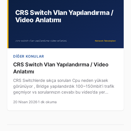
DIĞER KONULAR
CRS Switch Vlan Yapılandırma / Video
Anlatımı
CRS Switchlerde sıkça sorulan Cpu neden yüksek
görünüyor , Bridge yapılandırdık 100~150mbit’i trafik
geçmiyor vs sorularınızın cevabı bu video’da yer
almaktadır.
20 Nisan 2026
·
1 dk okuma