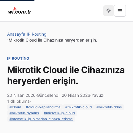
Anasayfa
›
IP Routing
›
Mikrotik Cloud ile Cihazınıza heryerden erişin.
IP ROUTING
Mikrotik Cloud ile Cihazınıza
heryerden erişin.
20 Nisan 2026
·
Güncellendi: 20 Nisan 2026
·
Yavuz
·
1 dk okuma
·
#cloud
#cloud-yapilandirma
#mikrotik-cloud
#mikrotik-ddns
#mikrotik-dyndns
#mikrotik-ip-cloud
#otomatik-ip-olmadan-cihaza-erisme